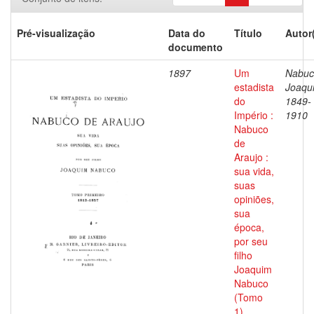
Pré-visualização
Data do
Título
Autor
documento
1897
Um
Nabuc
estadista
Joaqu
do
1849-
Império :
1910
Nabuco
de
Araujo :
sua vida,
suas
opiniões,
sua
época,
por seu
filho
Joaquim
Nabuco
(Tomo
1)