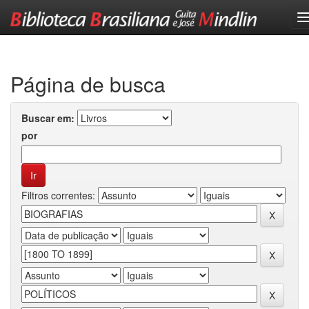
Skip
navigation
Página de busca
Buscar em:
por
Filtros correntes: