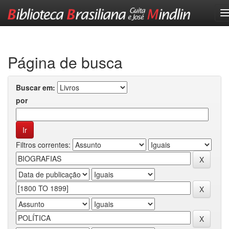
Skip
navigation
Página de busca
Buscar em:
por
Filtros correntes: