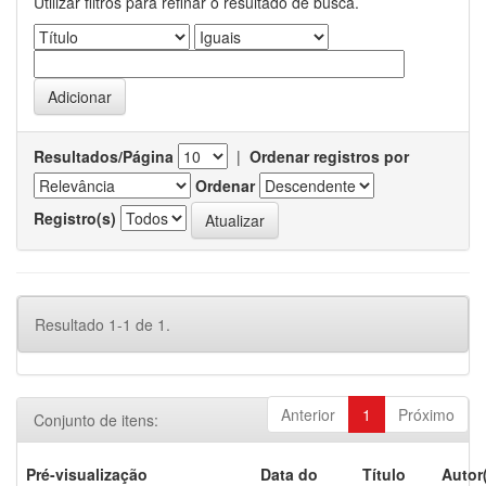
Utilizar filtros para refinar o resultado de busca.
Resultados/Página
|
Ordenar registros por
Ordenar
Registro(s)
Resultado 1-1 de 1.
Anterior
1
Próximo
Conjunto de itens:
Pré-visualização
Data do
Título
Autor