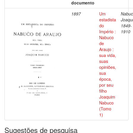
documento
1897
Um
Nabuc
estadista
Joaqu
do
1849-
Império :
1910
Nabuco
de
Araujo :
sua vida,
suas
opiniões,
sua
época,
por seu
filho
Joaquim
Nabuco
(Tomo
1)
Sugestões de pesquisa