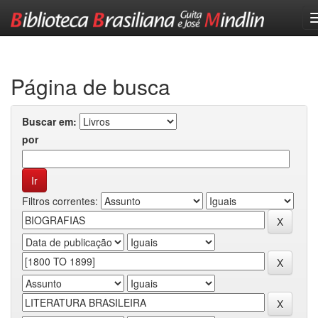
Skip
navigation
Página de busca
Buscar em:
por
Filtros correntes: