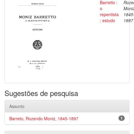
Barretto :
Roze
o
Moniz
repentista
1845
: estudo
1897
Sugestões de pesquisa
Assunto
Barreto, Rozendo Moniz, 1845-1897
1