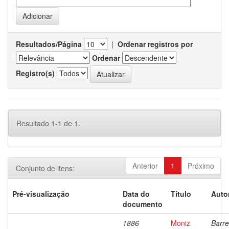
Resultados/Página
|
Ordenar registros por
Ordenar
Registro(s)
Resultado 1-1 de 1.
Anterior
1
Próximo
Conjunto de itens:
Pré-visualização
Data do
Título
Auto
documento
1886
Moniz
Barre