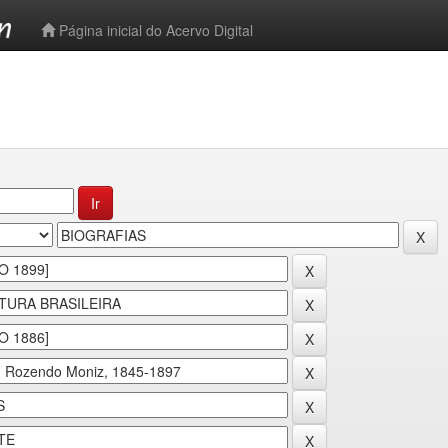
-->
Página inicial do Acervo Digital