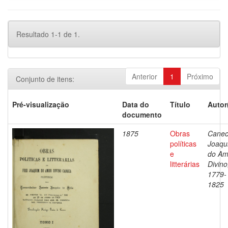
Resultado 1-1 de 1.
Anterior
1
Próximo
Conjunto de itens:
Pré-visualização
Data do
Título
Autor
documento
1875
Obras
Canec
políticas
Joaqu
e
do Am
litterárias
Divino
1779-
1825