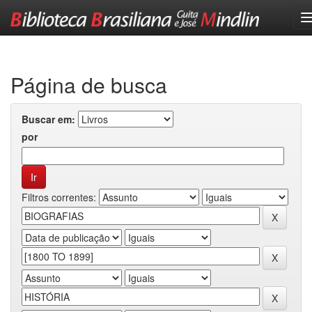
Skip
navigation
Página de busca
Buscar em:
por
Filtros correntes: