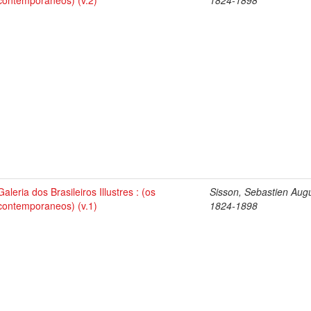
contemporaneos) (v.2)
1824-1898
Galeria dos Brasileiros Illustres : (os
Sisson, Sebastien Aug
contemporaneos) (v.1)
1824-1898