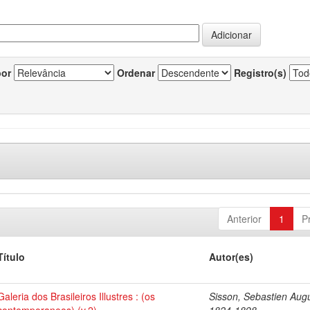
por
Ordenar
Registro(s)
Anterior
1
P
Título
Autor(es)
Galeria dos Brasileiros Illustres : (os
Sisson, Sebastien Aug