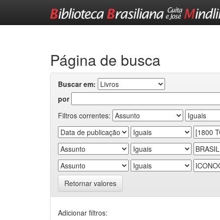
Skip
navigation
Página de busca
Buscar em:
por
Filtros correntes:
Retornar valores
Adicionar filtros: