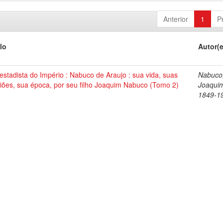
Anterior
1
P
lo
Autor(
stadista do Império : Nabuco de Araujo : sua vida, suas
Nabuco
iões, sua época, por seu filho Joaquim Nabuco (Tomo 2)
Joaqui
1849-1