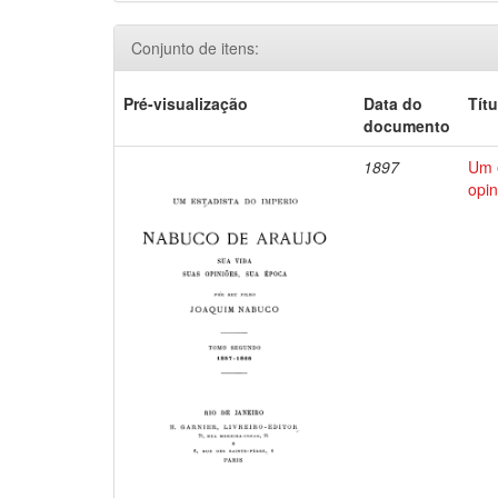
Conjunto de itens:
Pré-visualização
Data do
Títu
documento
1897
Um e
opin