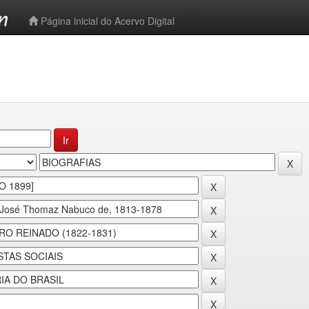
-->
Página inicial do Acervo Digital