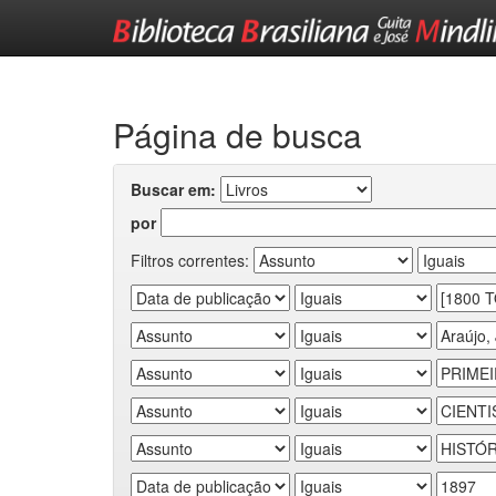
Skip
navigation
Página de busca
Buscar em:
por
Filtros correntes: