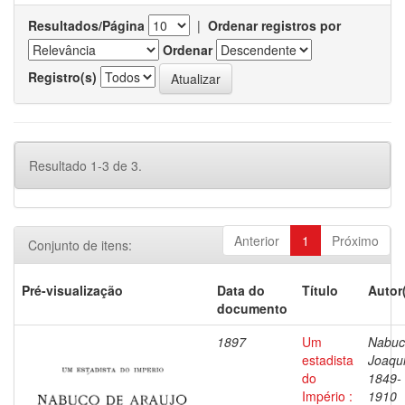
Resultados/Página
|
Ordenar registros por
Ordenar
Registro(s)
Resultado 1-3 de 3.
Anterior
1
Próximo
Conjunto de itens:
Pré-visualização
Data do
Título
Autor
documento
1897
Um
Nabuc
estadista
Joaqu
do
1849-
Império :
1910