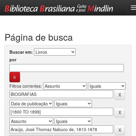
Skip
navigation
Página de busca
Buscar em:
por
Filtros correntes: