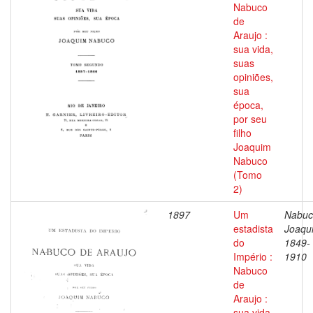
Nabuco
de
Araujo :
sua vida,
suas
opiniões,
sua
época,
por seu
filho
Joaquim
Nabuco
(Tomo
2)
1897
Um
Nabuc
estadista
Joaqu
do
1849-
Império :
1910
Nabuco
de
Araujo :
sua vida,