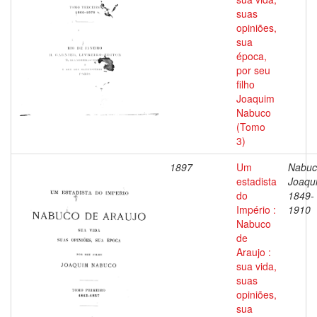
suas
opiniões,
sua
época,
por seu
filho
Joaquim
Nabuco
(Tomo
3)
1897
Um
Nabuc
estadista
Joaqu
do
1849-
Império :
1910
Nabuco
de
Araujo :
sua vida,
suas
opiniões,
sua