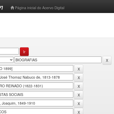
-->
Página inicial do Acervo Digital