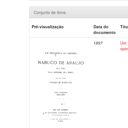
Conjunto de itens:
Pré-visualização
Data do
Títu
documento
1897
Um e
opin