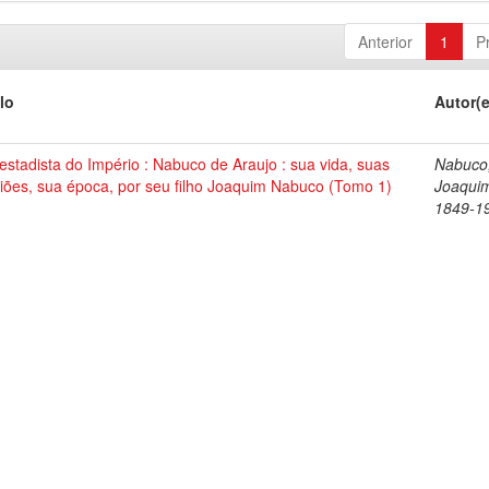
Anterior
1
P
lo
Autor(
stadista do Império : Nabuco de Araujo : sua vida, suas
Nabuco
iões, sua época, por seu filho Joaquim Nabuco (Tomo 1)
Joaqui
1849-1