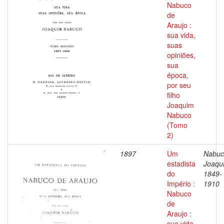
Nabuco
de
Araujo :
sua vida,
suas
opiniões,
sua
época,
por seu
filho
Joaquim
Nabuco
(Tomo
2)
1897
Um
Nabuc
estadista
Joaqu
do
1849-
Império :
1910
Nabuco
de
Araujo :
sua vida,