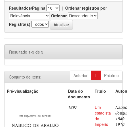
Resultados/Página
|
Ordenar registros por
Ordenar
Registro(s)
Resultado 1-3 de 3.
Anterior
1
Próximo
Conjunto de itens:
Pré-visualização
Data do
Título
Autor
documento
1897
Um
Nabuc
estadista
Joaqu
do
1849-
Império :
1910