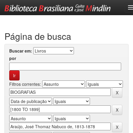
Skip
navigation
Página de busca
Buscar em:
por
Filtros correntes: