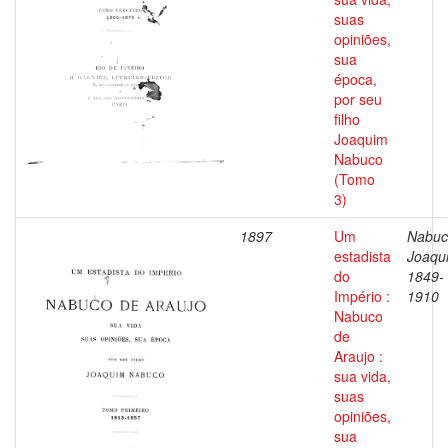
suas
opiniões,
sua
época,
por seu
filho
Joaquim
Nabuco
(Tomo
3)
1897
Um
Nabuc
estadista
Joaqu
do
1849-
Império :
1910
Nabuco
de
Araujo :
sua vida,
suas
opiniões,
sua