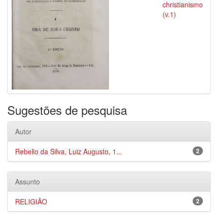
christianismo
(v.1)
Sugestões de pesquisa
Autor
Rebello da Silva, Luiz Augusto, 1...
2
Assunto
RELIGIÃO
2