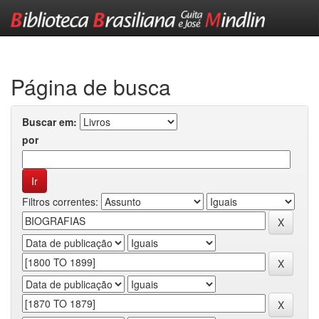
Skip
navigation
Página de busca
Buscar em:
por
Filtros correntes: