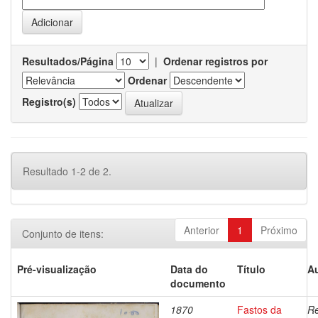
Resultados/Página
|
Ordenar registros por
Ordenar
Registro(s)
Resultado 1-2 de 2.
Anterior
1
Próximo
Conjunto de itens:
Pré-visualização
Data do
Título
Au
documento
1870
Fastos da
Re