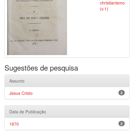
christianismo
(v.1)
Sugestões de pesquisa
Assunto
Jesus Cristo
2
Data de Publicação
1870
2