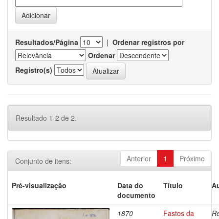
Resultados/Página
|
Ordenar registros por
Ordenar
Registro(s)
Resultado 1-2 de 2.
Anterior
1
Próximo
Conjunto de itens:
Pré-visualização
Data do
Título
Au
documento
1870
Fastos da
Re