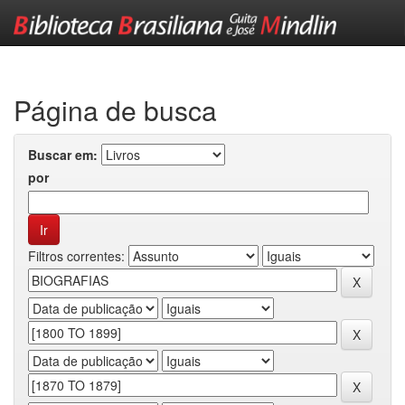
Skip
navigation
Página de busca
Buscar em:
por
Filtros correntes: