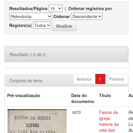
Resultados/Página
|
Ordenar registros por
Ordenar
Registro(s)
Resultado 1-2 de 2.
Anterior
1
Próximo
Conjunto de itens:
Pré-visualização
Data do
Título
Au
documento
1870
Fastos da
Re
igreja,
da
historia da
Lu
vida dos
Au