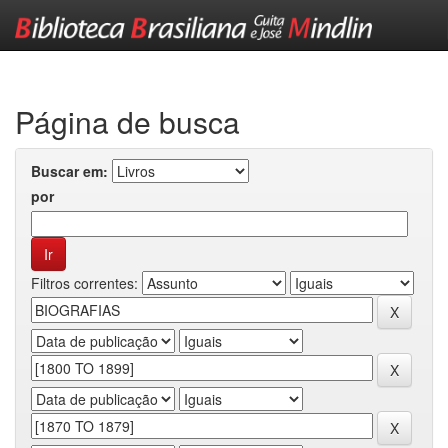
Skip
navigation
Página de busca
Buscar em:
por
Filtros correntes: