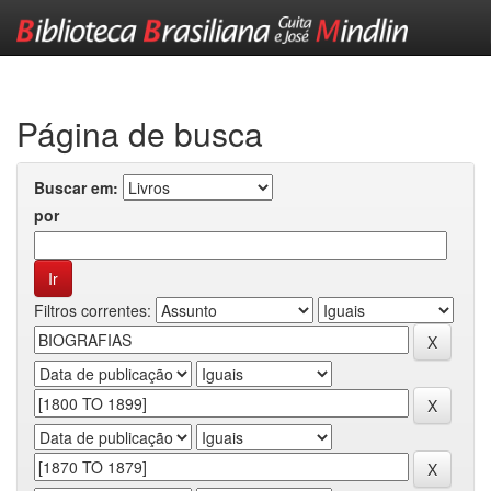
Skip
navigation
Página de busca
Buscar em:
por
Filtros correntes: