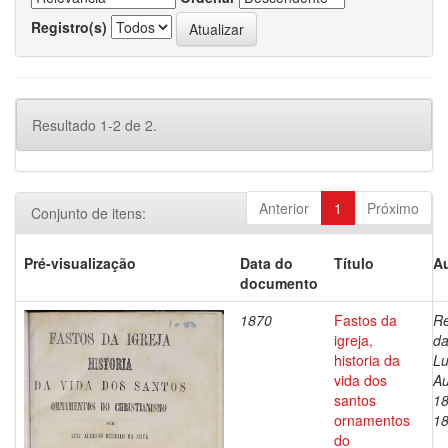
Registro(s)
Resultado 1-2 de 2.
Anterior
1
Próximo
Conjunto de itens:
Pré-visualização
Data do
Título
Au
documento
1870
Fastos da
Re
igreja,
da
historia da
Lu
vida dos
Au
santos
18
ornamentos
1
do