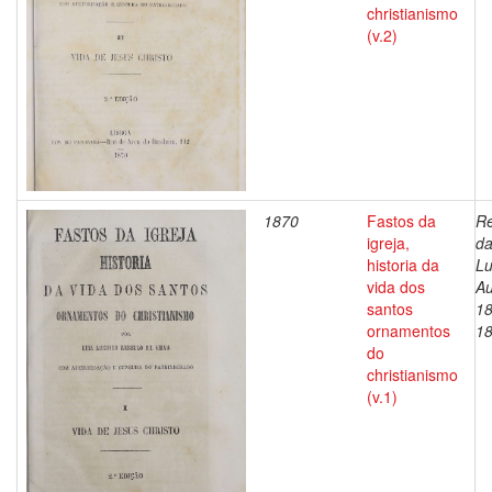
christianismo
(v.2)
1870
Fastos da
Re
igreja,
da
historia da
Lu
vida dos
Au
santos
18
ornamentos
1
do
christianismo
(v.1)