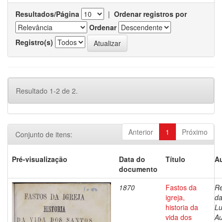
Resultados/Página
|
Ordenar registros por
Ordenar
Registro(s)
Resultado 1-2 de 2.
Anterior
1
Próximo
Conjunto de itens:
Pré-visualização
Data do
Título
Au
documento
1870
Fastos da
Re
igreja,
da
historia da
Lu
vida dos
Au