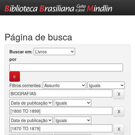
Skip
navigation
Página de busca
Buscar em:
por
Filtros correntes: