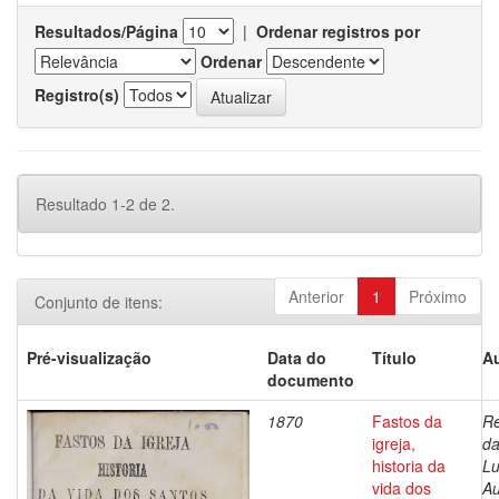
Resultados/Página
|
Ordenar registros por
Ordenar
Registro(s)
Resultado 1-2 de 2.
Anterior
1
Próximo
Conjunto de itens:
Pré-visualização
Data do
Título
Au
documento
1870
Fastos da
Re
igreja,
da
historia da
Lu
vida dos
Au