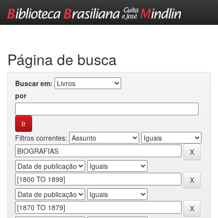
Skip
navigation
Página de busca
Buscar em:
por
Filtros correntes: