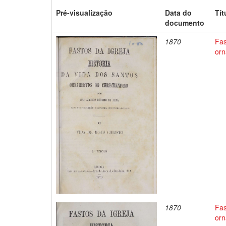
Pré-visualização
Data do
Tít
documento
1870
Fas
orn
1870
Fas
orn