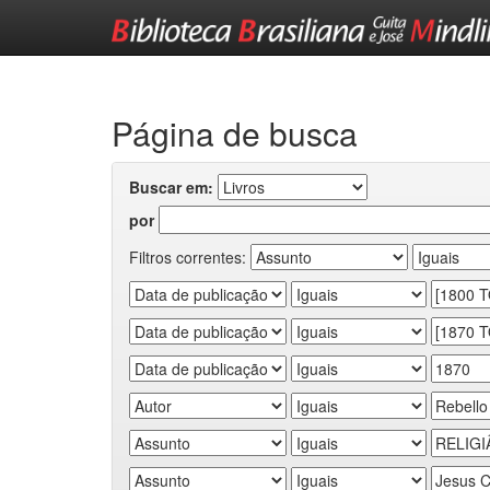
Skip
navigation
Página de busca
Buscar em:
por
Filtros correntes: