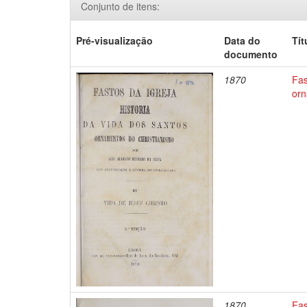
Conjunto de itens:
Pré-visualização
Data do
Tít
documento
1870
Fas
orn
1870
Fas