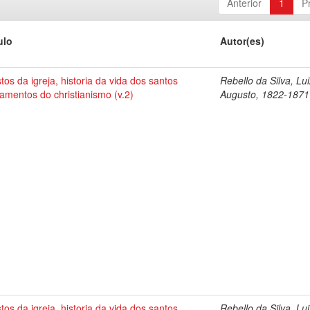
Anterior
1
P
ulo
Autor(es)
tos da igreja, historia da vida dos santos
Rebello da Silva, Lu
amentos do christianismo (v.2)
Augusto, 1822-1871
tos da igreja, historia da vida dos santos
Rebello da Silva, Lu