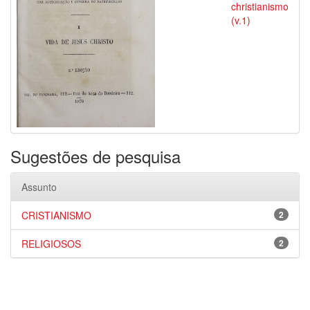
christianismo
(v.1)
Sugestões de pesquisa
Assunto
CRISTIANISMO
2
RELIGIOSOS
2