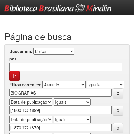
Skip
navigation
Página de busca
Buscar em:
por
Filtros correntes: