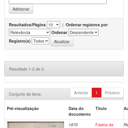
Resultados/Página
|
Ordenar registros por
Ordenar
Registro(s)
Resultado 1-2 de 2.
Anterior
1
Próximo
Conjunto de itens:
Pré-visualização
Data do
Título
Au
documento
1870
Fastos da
Re