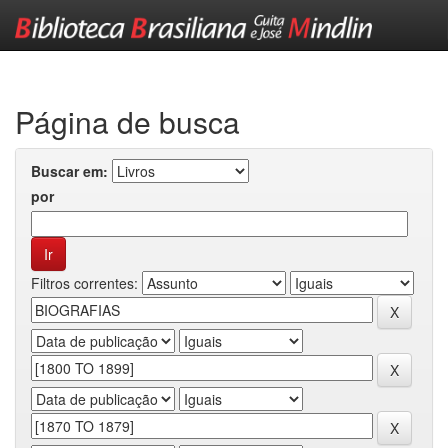
Skip
navigation
Página de busca
Buscar em:
por
Filtros correntes: