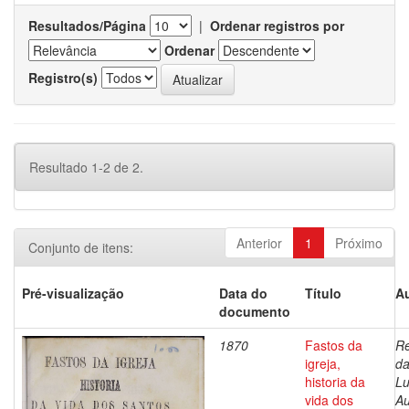
Resultados/Página
|
Ordenar registros por
Ordenar
Registro(s)
Resultado 1-2 de 2.
Anterior
1
Próximo
Conjunto de itens:
Pré-visualização
Data do
Título
Au
documento
1870
Fastos da
Re
igreja,
da
historia da
Lu
vida dos
Au