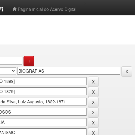
-->
Página inicial do Acervo Digital