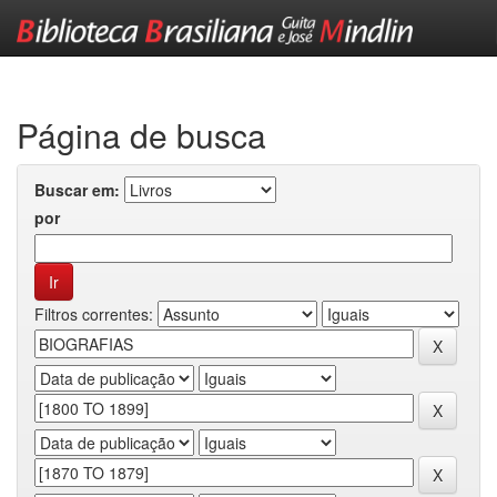
Skip
navigation
Página de busca
Buscar em:
por
Filtros correntes: