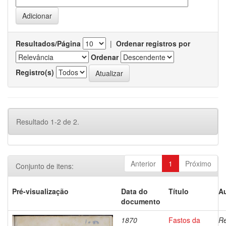
Resultados/Página
|
Ordenar registros por
Ordenar
Registro(s)
Resultado 1-2 de 2.
Anterior
1
Próximo
Conjunto de itens:
Pré-visualização
Data do
Título
Au
documento
1870
Fastos da
Re