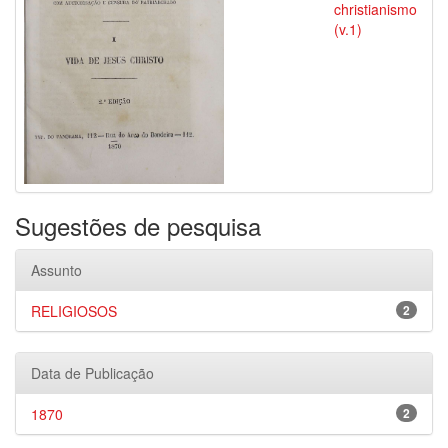
christianismo
(v.1)
Sugestões de pesquisa
Assunto
RELIGIOSOS
2
Data de Publicação
1870
2