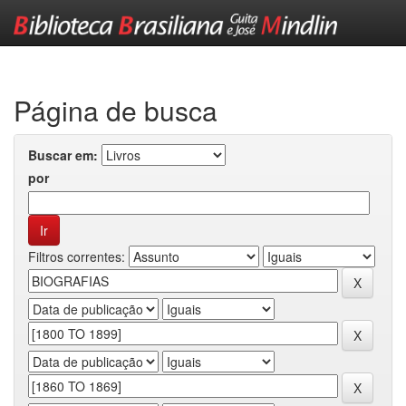
Skip
navigation
Página de busca
Buscar em:
por
Filtros correntes: