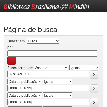
Skip
navigation
Página de busca
Buscar em:
por
Filtros correntes: