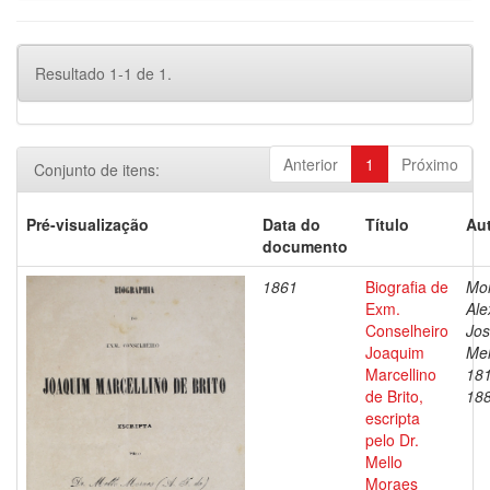
Resultado 1-1 de 1.
Anterior
1
Próximo
Conjunto de itens:
Pré-visualização
Data do
Título
Aut
documento
1861
Biografia de
Mo
Exm.
Ale
Conselheiro
Jos
Joaquim
Mel
Marcellino
18
de Brito,
18
escripta
pelo Dr.
Mello
Moraes