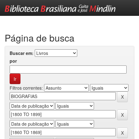
Skip
navigation
Página de busca
Buscar em:
por
Filtros correntes: