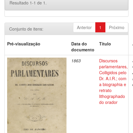
Resultado 1-1 de 1.
Anterior
1
Próximo
Conjunto de itens:
Pré-visualização
Data do
Título
documento
1863
Discursos
parlamentares,
Colligidos pelo
Dr. A.I.R.; com
a biographia e
retrato
lithographado
do orador