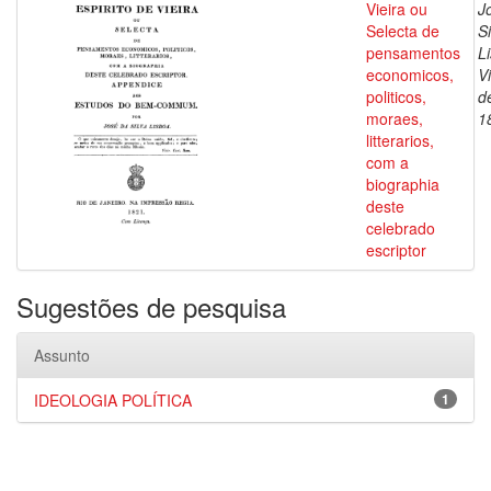
Vieira ou
J
Selecta de
Si
pensamentos
L
economicos,
V
politicos,
d
moraes,
1
litterarios,
com a
biographia
deste
celebrado
escriptor
Sugestões de pesquisa
Assunto
IDEOLOGIA POLÍTICA
1