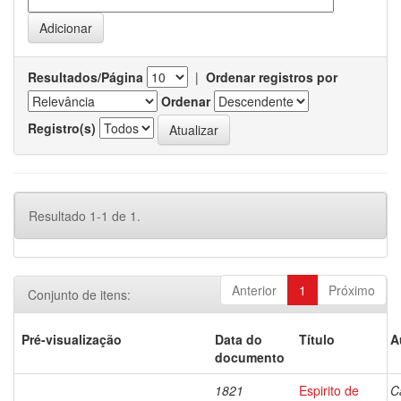
Resultados/Página
|
Ordenar registros por
Ordenar
Registro(s)
Resultado 1-1 de 1.
Anterior
1
Próximo
Conjunto de itens:
Pré-visualização
Data do
Título
A
documento
1821
Espirito de
C