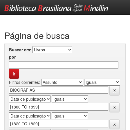
Skip
navigation
Página de busca
Buscar em:
por
Filtros correntes: