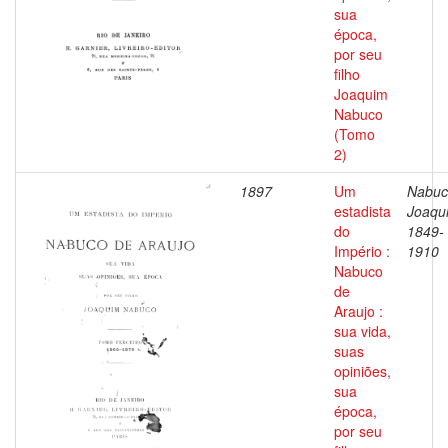
sua
época,
por seu
filho
Joaquim
Nabuco
(Tomo
2)
1897
Um
Nabuc
estadista
Joaqu
do
1849-
Império :
1910
Nabuco
de
Araujo :
sua vida,
suas
opiniões,
sua
época,
por seu