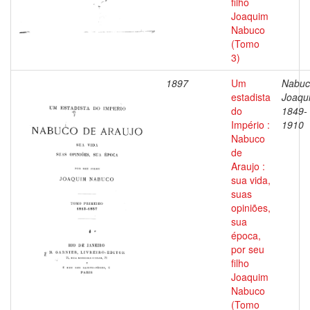
filho
Joaquim
Nabuco
(Tomo
3)
1897
Um
Nabuc
estadista
Joaqu
do
1849-
Império :
1910
Nabuco
de
Araujo :
sua vida,
suas
opiniões,
sua
época,
por seu
filho
Joaquim
Nabuco
(Tomo