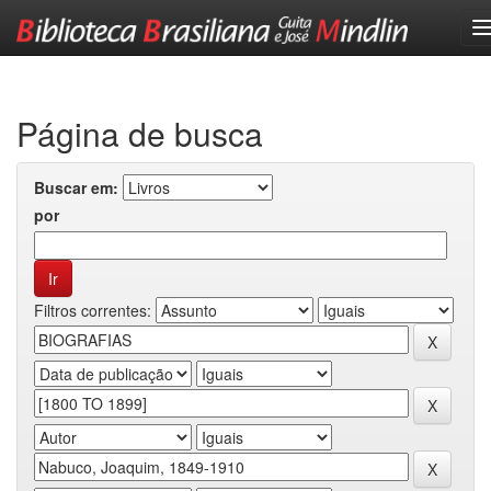
Skip
navigation
Página de busca
Buscar em:
por
Filtros correntes: