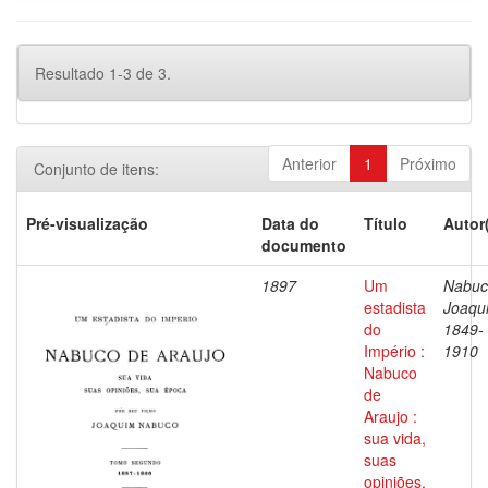
Resultado 1-3 de 3.
Anterior
1
Próximo
Conjunto de itens:
Pré-visualização
Data do
Título
Autor
documento
1897
Um
Nabuc
estadista
Joaqu
do
1849-
Império :
1910
Nabuco
de
Araujo :
sua vida,
suas
opiniões,