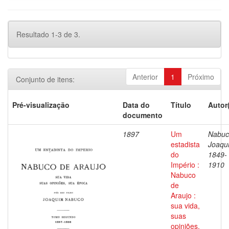
Resultado 1-3 de 3.
Anterior
1
Próximo
Conjunto de itens:
Pré-visualização
Data do
Título
Autor
documento
1897
Um
Nabuc
estadista
Joaqu
do
1849-
Império :
1910
Nabuco
de
Araujo :
sua vida,
suas
opiniões,