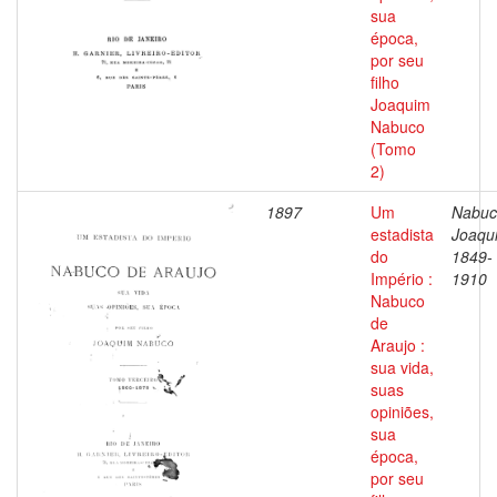
sua
época,
por seu
filho
Joaquim
Nabuco
(Tomo
2)
1897
Um
Nabuc
estadista
Joaqu
do
1849-
Império :
1910
Nabuco
de
Araujo :
sua vida,
suas
opiniões,
sua
época,
por seu