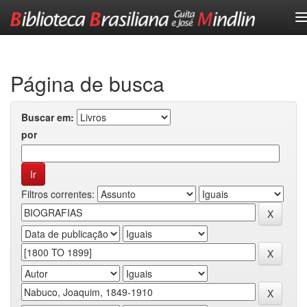
Skip
navigation
Página de busca
Buscar em:
por
Filtros correntes: