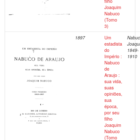
filho
Joaquim
Nabuco
(Tomo
3)
1897
Um
Nabuc
estadista
Joaqu
do
1849-
Império :
1910
Nabuco
de
Araujo :
sua vida,
suas
opiniões,
sua
época,
por seu
filho
Joaquim
Nabuco
(Tomo