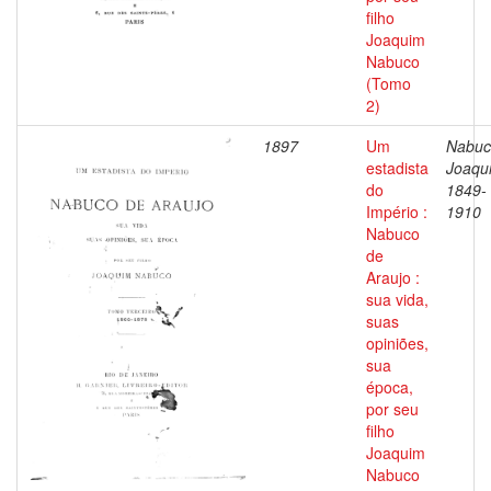
filho
Joaquim
Nabuco
(Tomo
2)
1897
Um
Nabuc
estadista
Joaqu
do
1849-
Império :
1910
Nabuco
de
Araujo :
sua vida,
suas
opiniões,
sua
época,
por seu
filho
Joaquim
Nabuco