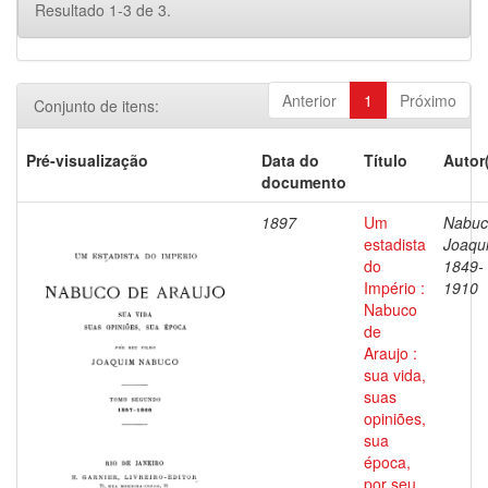
Resultado 1-3 de 3.
Anterior
1
Próximo
Conjunto de itens:
Pré-visualização
Data do
Título
Autor
documento
1897
Um
Nabuc
estadista
Joaqu
do
1849-
Império :
1910
Nabuco
de
Araujo :
sua vida,
suas
opiniões,
sua
época,
por seu