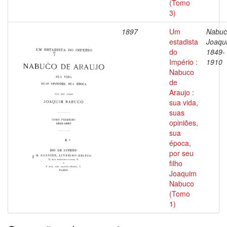
(Tomo
3)
1897
Um
Nabuc
estadista
Joaqu
do
1849-
Império :
1910
Nabuco
de
Araujo :
sua vida,
suas
opiniões,
sua
época,
por seu
filho
Joaquim
Nabuco
(Tomo
1)