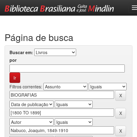
Skip
navigation
Página de busca
Buscar em:
por
Filtros correntes: