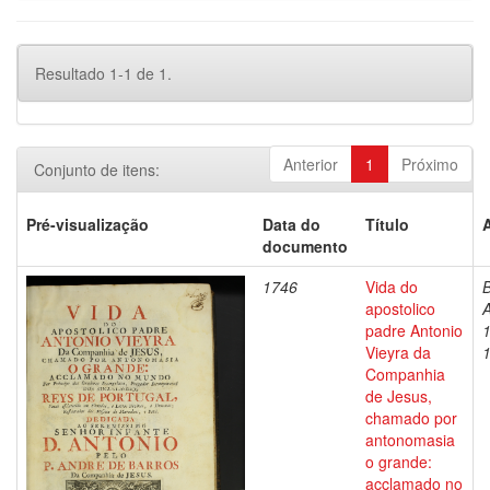
Resultado 1-1 de 1.
Anterior
1
Próximo
Conjunto de itens:
Pré-visualização
Data do
Título
documento
1746
Vida do
B
apostolico
A
padre Antonio
Vieyra da
Companhia
de Jesus,
chamado por
antonomasia
o grande:
acclamado no