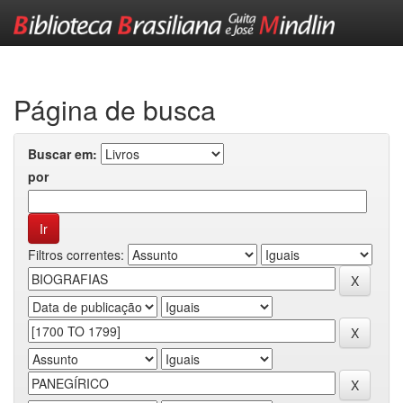
Skip
navigation
Página de busca
Buscar em:
por
Filtros correntes: