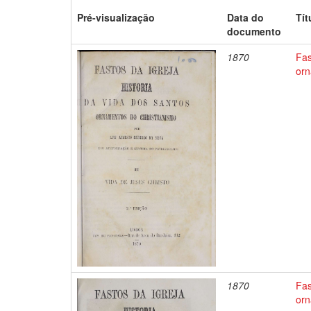
Pré-visualização
Data do
Tít
documento
1870
Fas
orn
1870
Fas
orn