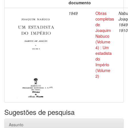
documento
1949
Obras
Nabu
completas
Joaq
de
1849
Joaquim
1910
Nabuco
(Volume
4) : Um
estadista
do
Império
(Volume
2)
Sugestões de pesquisa
Assunto