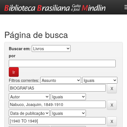
Skip
navigation
Página de busca
Buscar em:
por
Filtros correntes: