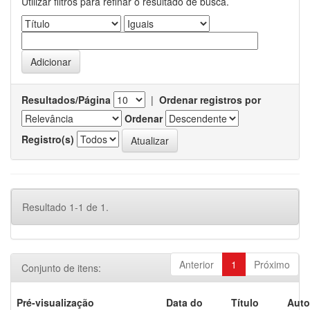
Utilizar filtros para refinar o resultado de busca.
Resultados/Página
|
Ordenar registros por
Ordenar
Registro(s)
Resultado 1-1 de 1.
Anterior
1
Próximo
Conjunto de itens:
Pré-visualização
Data do
Título
Auto