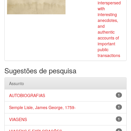
interspersed
with
interesting
anecdotes,
and
authentic
accounts of
important
public
transactions
Sugestões de pesquisa
Assunto
AUTOBIOGRAFIAS
1
Semple Lisle, James George, 1759-
1
VIAGENS
1