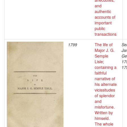
anecdotes,
and
authentic
accounts of
important
public
transactions
1799
The life of
Se
Major J. G.
Ja
Semple
Ge
Lisle;
17
containing a
17
faithful
narrative of
his alternate
vicissitudes
of splendor
and
misfortune.
Written by
himseld.
The whole