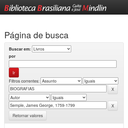
Skip
navigation
Página de busca
Buscar em:
por
Filtros correntes:
Retornar valores