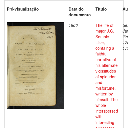
Pré-visualização
Data do
Título
Au
documento
1800
The life of
Se
major J.G.
Ja
Semple
Ge
Lisle,
17
containg a
17
faithful
narrative of
his alternate
vicissitudes
of splendor
and
misfortune,
written by
himself. The
whole
interspersed
with
interesting