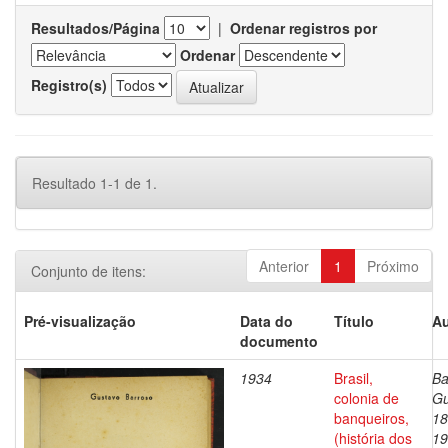
Resultados/Página
|
Ordenar registros por
Ordenar
Registro(s)
Resultado 1-1 de 1.
Anterior
1
Próximo
Conjunto de itens:
Pré-visualização
Data do
Título
Au
documento
1934
Brasil,
Ba
colonia de
Gu
banqueiros,
18
(história dos
19