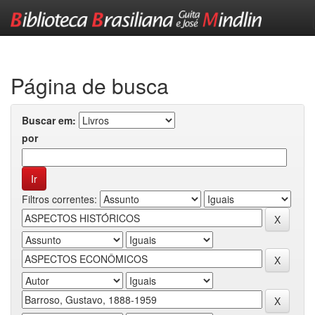
Skip
navigation
Página de busca
Buscar em:
por
Filtros correntes: