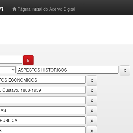
-->
Página inicial do Acervo Digital