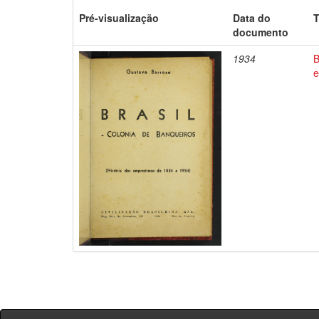
Pré-visualização
Data do
T
documento
1934
B
e