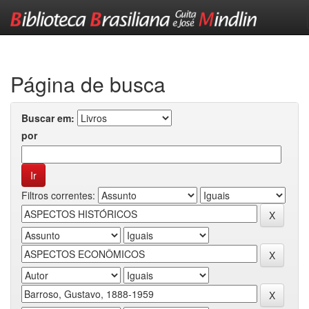
Skip
navigation
Página de busca
Buscar em:
por
Filtros correntes: