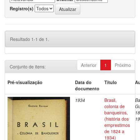
Registro(s)
Resultado 1-1 de 1.
Anterior
1
Próximo
Conjunto de itens:
Pré-visualização
Data do
Título
Au
documento
1934
Brasil,
Ba
colonia de
Gu
banqueiros,
18
(história dos
19
emprestimos
de 1824 a
1934)