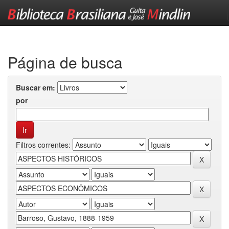
Skip
navigation
Página de busca
Buscar em:
por
Filtros correntes: