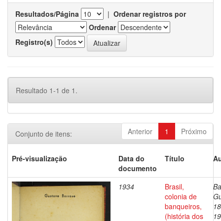
Resultados/Página
|
Ordenar registros por
Ordenar
Registro(s)
Resultado 1-1 de 1.
Anterior
1
Próximo
Conjunto de itens:
Pré-visualização
Data do
Título
Au
documento
1934
Brasil,
Ba
colonia de
Gu
banqueiros,
18
(história dos
19