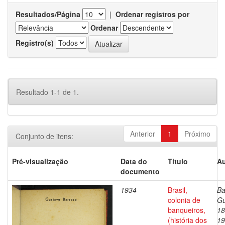
Resultados/Página
|
Ordenar registros por
Ordenar
Registro(s)
Resultado 1-1 de 1.
Anterior
1
Próximo
Conjunto de itens:
Pré-visualização
Data do
Título
Au
documento
1934
Brasil,
Ba
colonia de
Gu
banqueiros,
18
(história dos
19