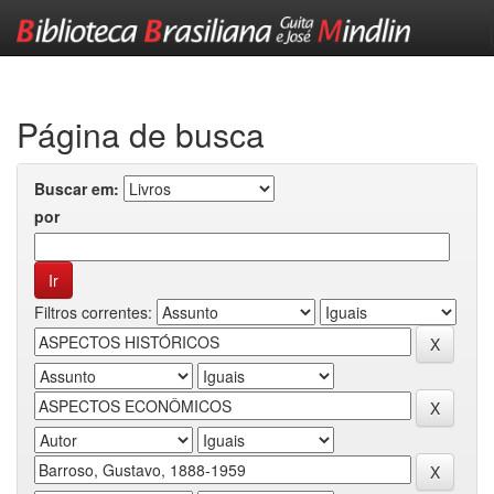
Skip
navigation
Página de busca
Buscar em:
por
Filtros correntes: