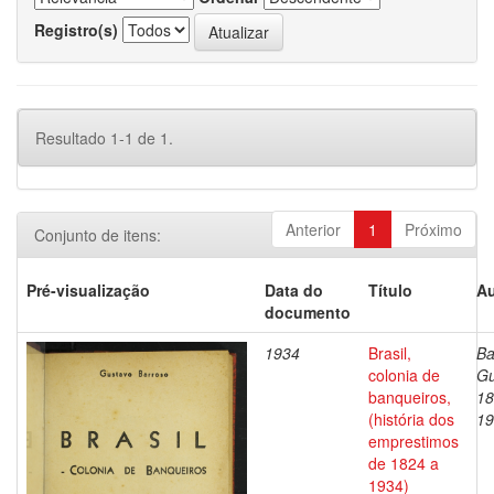
Registro(s)
Resultado 1-1 de 1.
Anterior
1
Próximo
Conjunto de itens:
Pré-visualização
Data do
Título
Au
documento
1934
Brasil,
Ba
colonia de
Gu
banqueiros,
18
(história dos
19
emprestimos
de 1824 a
1934)