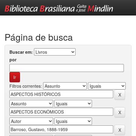
Skip
navigation
Página de busca
Buscar em:
por
Filtros correntes: