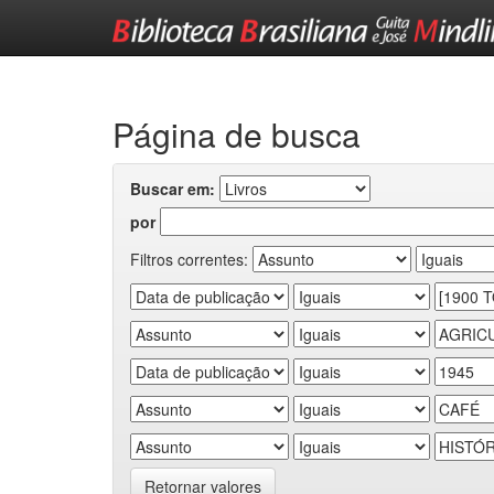
Skip
navigation
Página de busca
Buscar em:
por
Filtros correntes:
Retornar valores