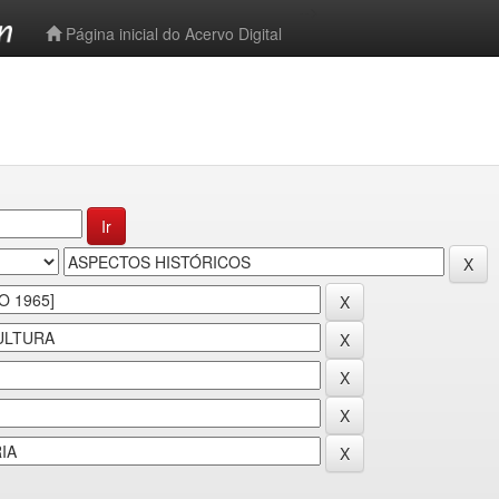
-->
Página inicial do Acervo Digital