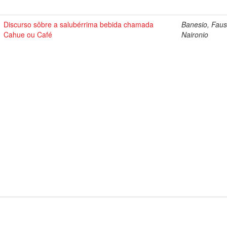
Discurso sôbre a salubérrima bebida chamada
Banesio, Faus
Cahue ou Café
Naironio