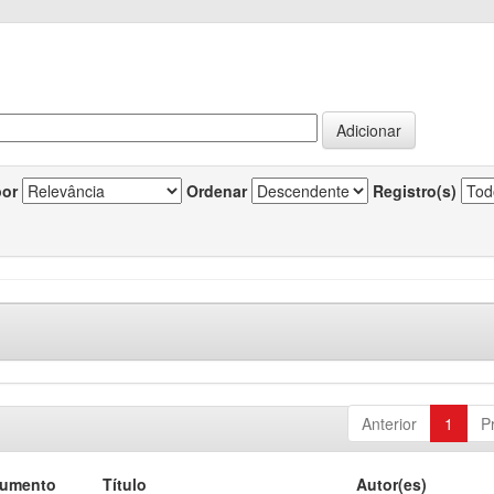
por
Ordenar
Registro(s)
Anterior
1
P
cumento
Título
Autor(es)