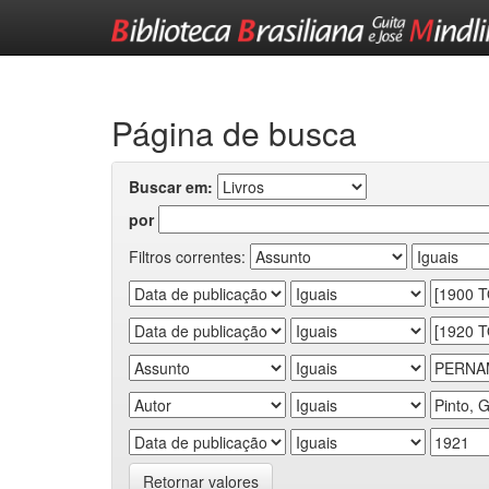
Skip
navigation
Página de busca
Buscar em:
por
Filtros correntes:
Retornar valores