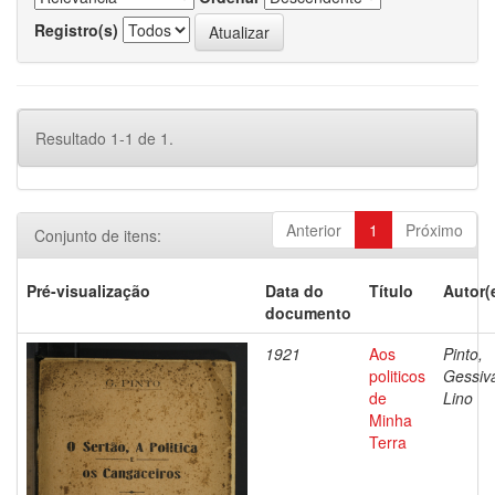
Registro(s)
Resultado 1-1 de 1.
Anterior
1
Próximo
Conjunto de itens:
Pré-visualização
Data do
Título
Autor(
documento
1921
Aos
Pinto,
politicos
Gessiv
de
Lino
Minha
Terra