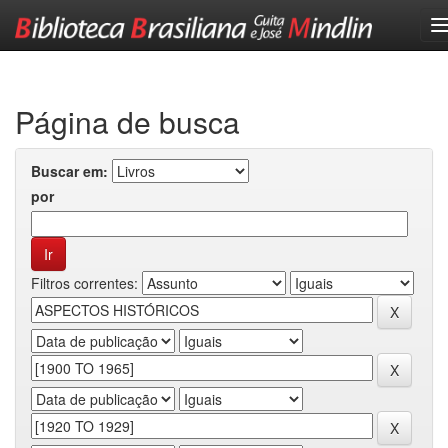
Skip
navigation
Página de busca
Buscar em:
por
Filtros correntes: