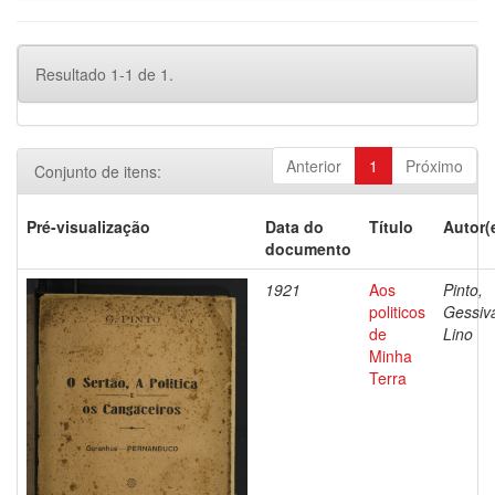
Resultado 1-1 de 1.
Anterior
1
Próximo
Conjunto de itens:
Pré-visualização
Data do
Título
Autor(
documento
1921
Aos
Pinto,
politicos
Gessiv
de
Lino
Minha
Terra