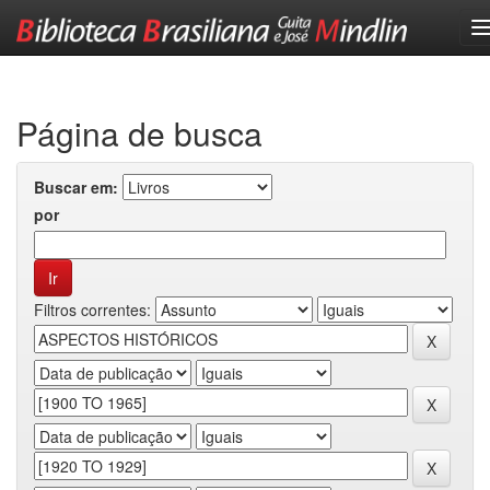
Skip
navigation
Página de busca
Buscar em:
por
Filtros correntes: