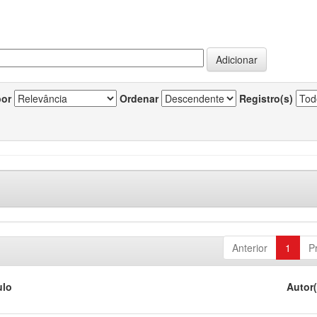
por
Ordenar
Registro(s)
Anterior
1
P
ulo
Autor(