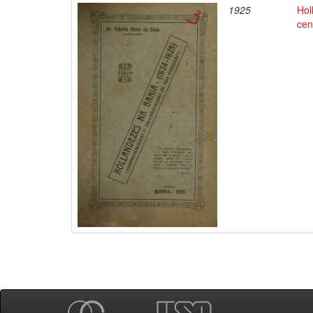
1925
Hol
cen