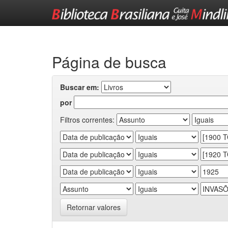
Skip
navigation
Página de busca
Buscar em:
por
Filtros correntes:
Retornar valores