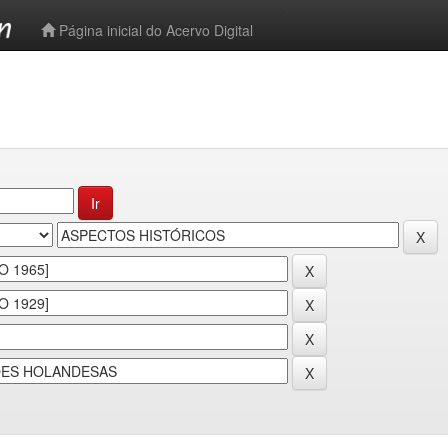
-->
Página inicial do Acervo Digital