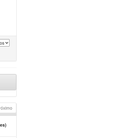
róximo
es)