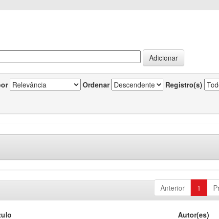
por
Ordenar
Registro(s)
Anterior
1
P
tulo
Autor(es)