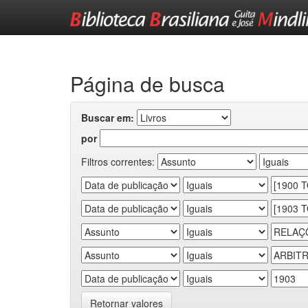
Skip
navigation
Página de busca
Buscar em:
por
Filtros correntes:
Retornar valores