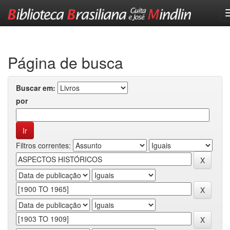
Skip
navigation
Página de busca
Buscar em:
por
Filtros correntes: