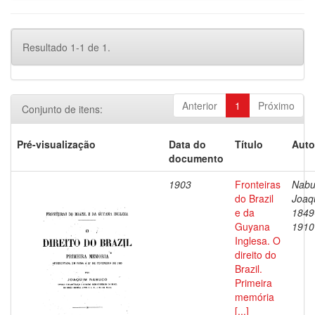
Resultado 1-1 de 1.
Anterior
1
Próximo
Conjunto de itens:
Pré-visualização
Data do
Título
Auto
documento
1903
Fronteiras
Nabu
do Brazil
Joaq
e da
1849
Guyana
1910
Inglesa. O
direito do
Brazil.
Primeira
memória
[...]