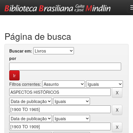
Skip
navigation
Página de busca
Buscar em:
por
Filtros correntes: