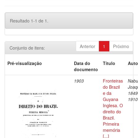
Resultado 1-1 de 1.
Anterior
1
Próximo
Conjunto de itens:
Pré-visualização
Data do
Título
Auto
documento
1903
Fronteiras
Nabu
do Brazil
Joaq
e da
1849
Guyana
1910
Inglesa. O
direito do
Brazil.
Primeira
memória
[...]