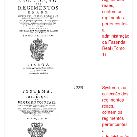
reaes,
contém os
regimentos
pertencentes
à
administração
da Fazenda
Real (Tomo
1)
1789
Systema, ou
-
collecção dos
regimentos
reaes,
contém os
regimentos
pertencentes
à
administração