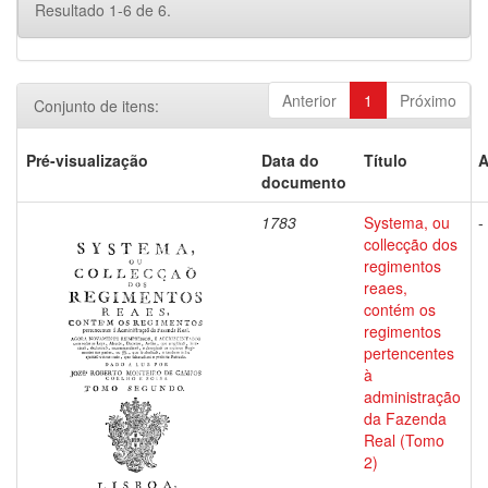
Resultado 1-6 de 6.
Anterior
1
Próximo
Conjunto de itens:
Pré-visualização
Data do
Título
A
documento
1783
Systema, ou
-
collecção dos
regimentos
reaes,
contém os
regimentos
pertencentes
à
administração
da Fazenda
Real (Tomo
2)