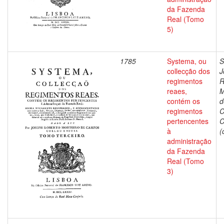
da Fazenda
Real (Tomo
5)
1785
Systema, ou
S
collecção dos
J
regimentos
R
reaes,
M
contém os
d
regimentos
C
pertencentes
C
à
(
administração
da Fazenda
Real (Tomo
3)