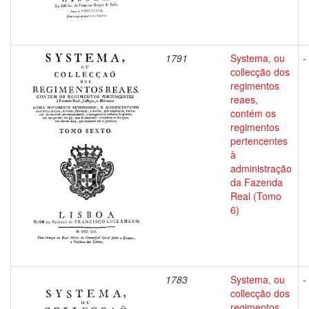
1791
Systema, ou
-
collecção dos
regimentos
reaes,
contém os
regimentos
pertencentes
à
administração
da Fazenda
Real (Tomo
6)
1783
Systema, ou
-
collecção dos
regimentos