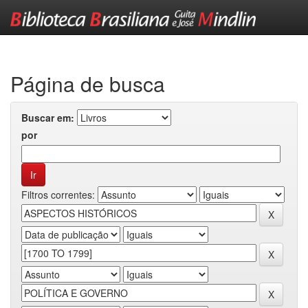
Skip
navigation
Página de busca
Buscar em:
por
Filtros correntes: