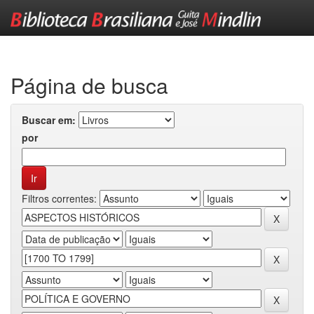
Skip
navigation
Página de busca
Buscar em:
por
Filtros correntes: