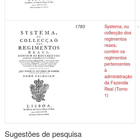
1783
Systema, ou
-
collecção dos
regimentos
reaes,
contém os
regimentos
pertencentes
à
administração
da Fazenda
Real (Tomo
1)
Sugestões de pesquisa