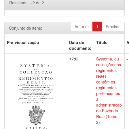
Resultado 1-2 de 2.
Anterior
1
Próximo
Conjunto de itens:
Pré-visualização
Data do
Título
A
documento
1783
Systema, ou
-
collecção dos
regimentos
reaes,
contém os
regimentos
pertencentes
à
administração
da Fazenda
Real (Tomo
2)