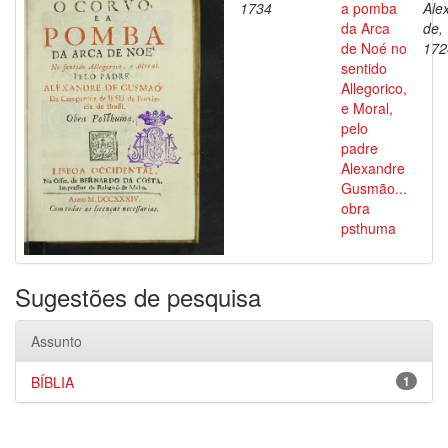
1734
a pomba
Ale
da Arca
de,
de Noé no
172
sentido
Allegorico,
e Moral,
pelo
padre
Alexandre
Gusmão...
obra
psthuma
Sugestões de pesquisa
Assunto
BÍBLIA
1