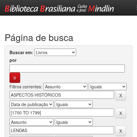
Skip
navigation
Página de busca
Buscar em:
por
Filtros correntes: