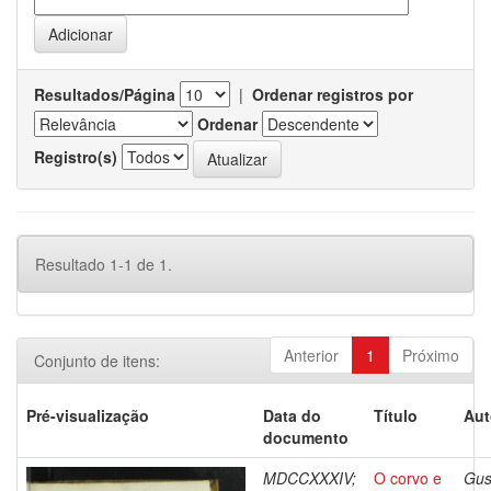
Resultados/Página
|
Ordenar registros por
Ordenar
Registro(s)
Resultado 1-1 de 1.
Anterior
1
Próximo
Conjunto de itens:
Pré-visualização
Data do
Título
Aut
documento
MDCCXXXIV;
O corvo e
Gus